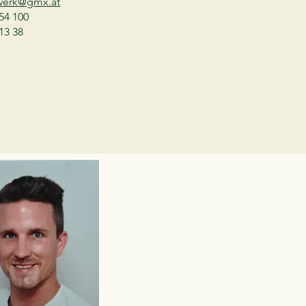
werk@gmx.at
54 100
13 38