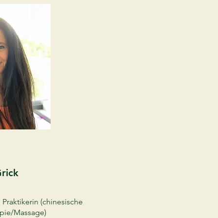
Grick
Praktikerin (chinesische
pie/Massage)