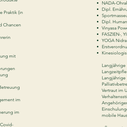
NADA-Ohrak
Dipl. Ernähr
 Praktik (in
Sportmasse
Dipl. Human
nd Chancen
Vinyasa Pow
FASZIEN-, Y
rerin
YOGA Nidra 
Erstverordn
Kinesiologi
rung mit
Langjährige
örungen
Langzeitpfl
rung
Langjährige 
Palliativbet
 Betreuung
Vertraut im
Verhaltenss
agement im
Angehörige
Einschulunge
cherung im
mobile Haus
 Covid-