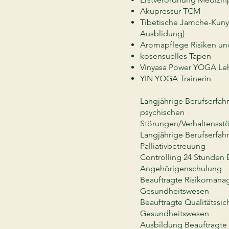
Akupressur TCM
Tibetische Jamche-Kunye
Ausblidung)
Aromapflege Risiken u
kosensuelles Tapen
Vinyasa Power YOGA Leh
YIN YOGA Trainerin
Langjährige Berufserfah
psychischen
Störungen/Verhaltensst
Langjährige Berufserfah
Palliativbetreuung
Controlling 24 Stunden
Angehörigenschulung
Beauftragte Risikoman
Gesundheitswesen
Beauftragte Qualitätssi
Gesundheitswesen
Ausbildung Beauftragte