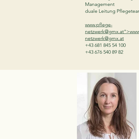
Management
duale Leitung Pflegete
www.pflege-
netzwerk
@gmx.at">
www
netzwerk
@gmx.at
+43 681 845 54 100
+43 676 540 89 82