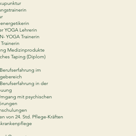
upunktur
ungstrainerin
ur
energetikerin
er YOGA Lehrerin
IN- YOGA Trainerin
Trainerin
ung Medizinprodukte
sches Taping (Diplom)
 Berufserfahrung im
egebereich
Berufserfahrung in der
reuung
 Umgang mit psychischen
törungen
nschulungen
n von 24. Std. Pflege-Kräften
krankenpflege