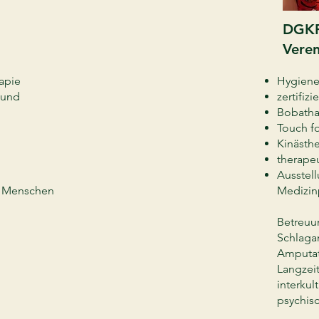
DGK
Veren
rapie
Hygiene
 und
zertifi
Bobatha
Touch fo
Kinästhe
therape
Ausstel
er Menschen
Medizin
Betreuu
Schlagan
Amputat
Langzei
interkul
psychis