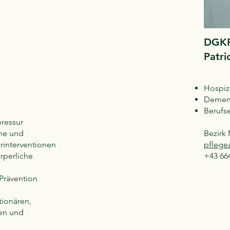
DGK
Patr
Hospiz
Demen
Berufse
ressur
he und
Bezirk
rinterventionen
pflege
rperliche
+43 664
Prävention
tionären,
ten und