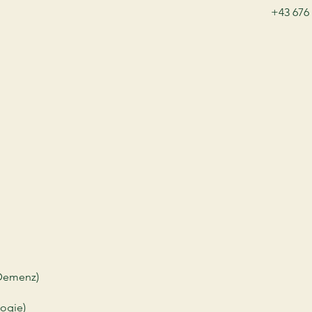
+43 676 
 Demenz)
ogie)