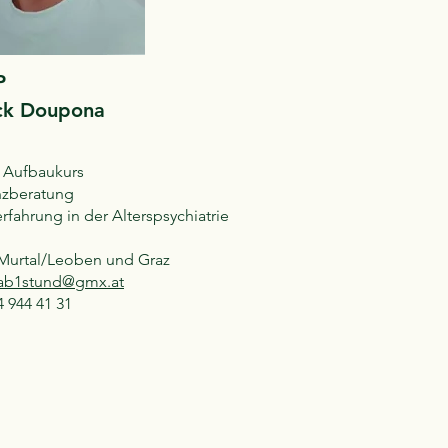
P
ick Doupona
 Aufbaukurs
zberatung
rfahrung in der Alterspsychiatrie
 Murtal/Leoben und Graz
ab1stund@gmx.at
 944 41 31