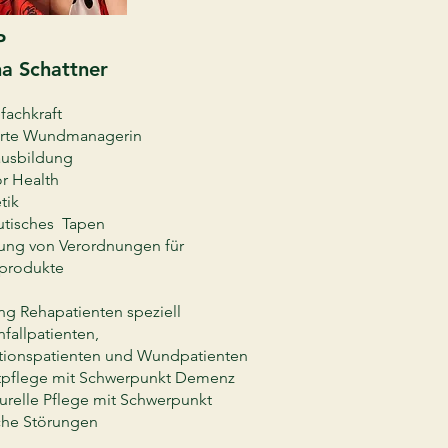
P
a Schattner
fachkraft
zierte Wundmanagerin
usbildung
r Health
tik
utisches Tapen
lung von Verordnungen für
produkte
ng Rehapatienten speziell
fallpatienten,
ionspatienten und Wundpatienten
tpflege mit Schwerpunkt Demenz
turelle Pflege mit Schwerpunkt
che Störungen