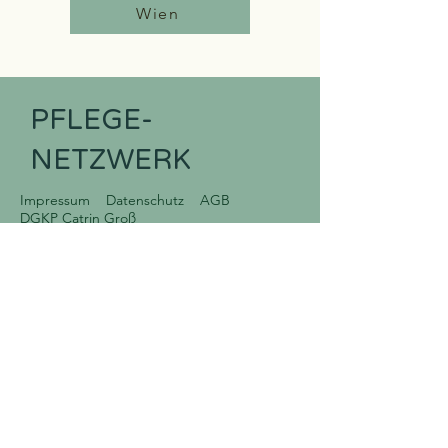
Wien
PFLEGE-
NETZWERK
Impressum
Datenschutz
AGB
DGKP Catrin Groß
DGKP Isabella Grick
Plattform - diplomierte Gesungheits- und Krankenpflege
Menü
Kontakt
+43 681 845 54 100